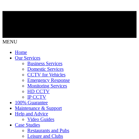
MENU
Home
Our Services
Business Services
Domestic Services
CCTV for Vehicles
Emergency Response
Monitoring Services
HD CCTV
IP CCTV
100% Guarantee
Maintenance & Support
Help and Advice
Video Guides
Case Studies
Restaurants and Pubs
Leisure and Clubs