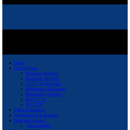
Home
Our Services
Business Services
Domestic Services
CCTV for Vehicles
Emergency Response
Monitoring Services
HD CCTV
IP CCTV
100% Guarantee
Maintenance & Support
Help and Advice
Video Guides