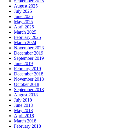
September 2025
August 2025
July 2025
June 2025
May 2025
April 2025
March 2025
February 2025
March 2024
November 2023
December 2019
September 2019
June 2019
February 2019
December 2018
November 2018
October 2018
September 2018
August 2018
July 2018
June 2018
May 2018
April 2018
March 2018
February 2018