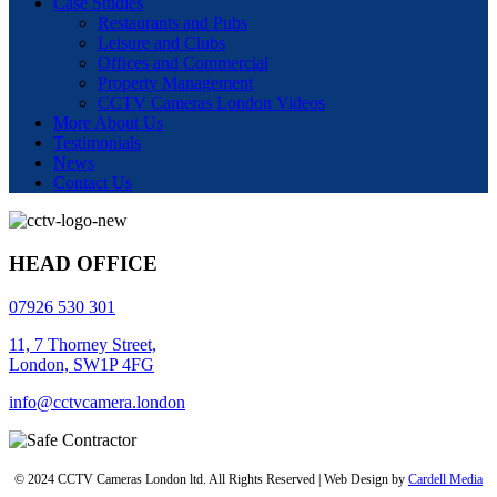
Case Studies
Restaurants and Pubs
Leisure and Clubs
Offices and Commercial
Property Management
CCTV Cameras London Videos
More About Us
Testimonials
News
Contact Us
HEAD OFFICE
07926 530 301
11, 7 Thorney Street,
London, SW1P 4FG
info@cctvcamera.london
© 2024 CCTV Cameras London ltd. All Rights Reserved | Web Design by
Cardell Media