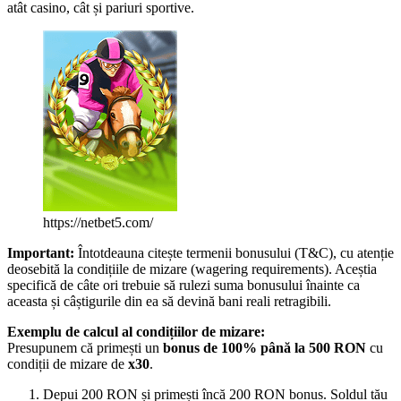
atât casino, cât și pariuri sportive.
https://netbet5.com/
Important:
Întotdeauna citește termenii bonusului (T&C), cu atenție
deosebită la condițiile de mizare (wagering requirements). Aceștia
specifică de câte ori trebuie să rulezi suma bonusului înainte ca
aceasta și câștigurile din ea să devină bani reali retragibili.
Exemplu de calcul al condițiilor de mizare:
Presupunem că primești un
bonus de 100% până la 500 RON
cu
condiții de mizare de
x30
.
Depui 200 RON și primești încă 200 RON bonus. Soldul tău