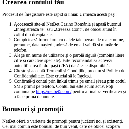
Crearea contului tău
Procesul de înregistrare este rapid și liniar. Urmează acești pași:
Accesează site-ul NetBet Casino România și apasă butonul
„Înregistrează-te” sau „Creează Cont”, de obicei situat în
colțul din dreapta-sus.
Completează formularul cu datele tale personale reale: nume,
prenume, data nașterii, adresă de email validă și număr de
telefon.
Alege un nume de utilizator și o parolă sigură (combină litere,
cifre și caractere speciale). Este recomandat să activezi
autentificarea în doi pași (2FA) dacă este disponibilă.
Citește și acceptă Termenii și Condițiile, precum și Politica de
Confidențialitate. Este crucial să le înțelegi.
Confirmă-ți contul prin linkul trimis pe email și/sau prin codul
SMS primit pe telefon. Contul tău este acum activ. Poți
continua pe
https://netbet5.com/
pentru a finaliza verificarea și
a face prima depunere.
Bonusuri și promoții
NetBet oferă o varietate de promoții pentru jucători noi și existenți.
Cel mai comun este bonusul de bun venit, care de obicei acoperă