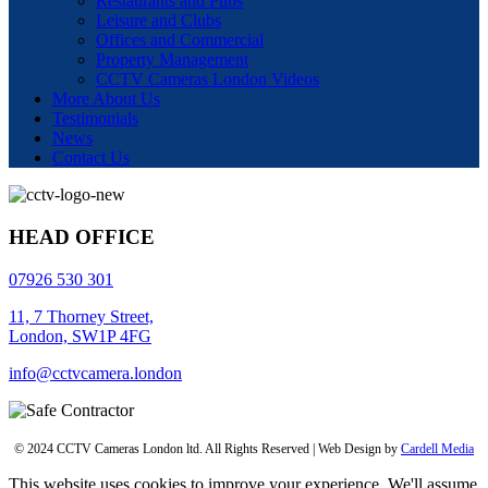
Restaurants and Pubs
Leisure and Clubs
Offices and Commercial
Property Management
CCTV Cameras London Videos
More About Us
Testimonials
News
Contact Us
HEAD OFFICE
07926 530 301
11, 7 Thorney Street,
London, SW1P 4FG
info@cctvcamera.london
© 2024 CCTV Cameras London ltd. All Rights Reserved | Web Design by
Cardell Media
This website uses cookies to improve your experience. We'll assume