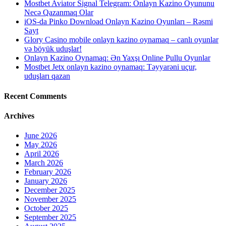
Mostbet Aviator Signal Telegram: Onlayn Kazino Oyununu
Necə Qazanmaq Olar
iOS-da Pinko Download Onlayn Kazino Oyunları – Rəsmi
Sayt
Glory Casino mobile onlayn kazino oynamaq – canlı oyunlar
və böyük uduşlar!
Onlayn Kazino Oynamaq: Ən Yaxşı Online Pullu Oyunlar
Mostbet Jetx onlayn kazino oynamaq: Təyyarəni uçur,
uduşları qazan
Recent Comments
Archives
June 2026
May 2026
April 2026
March 2026
February 2026
January 2026
December 2025
November 2025
October 2025
September 2025