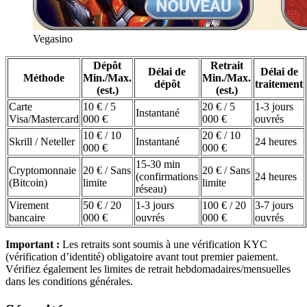
Vegasino
Dépôt
Retrait
Délai de
Délai de
Méthode
Min./Max.
Min./Max.
dépôt
traitement
(est.)
(est.)
Carte
10 € / 5
20 € / 5
1-3 jours
Instantané
Visa/Mastercard
000 €
000 €
ouvrés
10 € / 10
20 € / 10
Skrill / Neteller
Instantané
24 heures
000 €
000 €
15-30 min
Cryptomonnaie
20 € / Sans
20 € / Sans
(confirmations
24 heures
(Bitcoin)
limite
limite
réseau)
Virement
50 € / 20
1-3 jours
100 € / 20
3-7 jours
bancaire
000 €
ouvrés
000 €
ouvrés
Important :
Les retraits sont soumis à une vérification KYC
(vérification d’identité) obligatoire avant tout premier paiement.
Vérifiez également les limites de retrait hebdomadaires/mensuelles
dans les conditions générales.