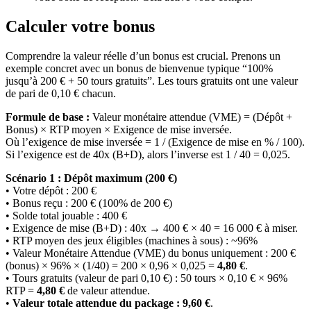
Calculer votre bonus
Comprendre la valeur réelle d’un bonus est crucial. Prenons un
exemple concret avec un bonus de bienvenue typique “100%
jusqu’à 200 € + 50 tours gratuits”. Les tours gratuits ont une valeur
de pari de 0,10 € chacun.
Formule de base :
Valeur monétaire attendue (VME) = (Dépôt +
Bonus) × RTP moyen × Exigence de mise inversée.
Où l’exigence de mise inversée = 1 / (Exigence de mise en % / 100).
Si l’exigence est de 40x (B+D), alors l’inverse est 1 / 40 = 0,025.
Scénario 1 : Dépôt maximum (200 €)
• Votre dépôt : 200 €
• Bonus reçu : 200 € (100% de 200 €)
• Solde total jouable : 400 €
• Exigence de mise (B+D) : 40x → 400 € × 40 = 16 000 € à miser.
• RTP moyen des jeux éligibles (machines à sous) : ~96%
• Valeur Monétaire Attendue (VME) du bonus uniquement : 200 €
(bonus) × 96% × (1/40) = 200 × 0,96 × 0,025 =
4,80 €
.
• Tours gratuits (valeur de pari 0,10 €) : 50 tours × 0,10 € × 96%
RTP =
4,80 €
de valeur attendue.
•
Valeur totale attendue du package : 9,60 €
.