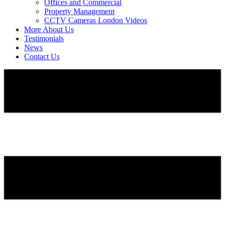
Offices and Commercial
Property Management
CCTV Cameras London Videos
More About Us
Testimonials
News
Contact Us