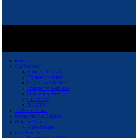
Home
Our Services
Business Services
Domestic Services
CCTV for Vehicles
Emergency Response
Monitoring Services
HD CCTV
IP CCTV
100% Guarantee
Maintenance & Support
Help and Advice
Video Guides
Case Studies