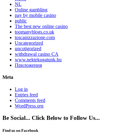
NL
Online gambling
pay by mobile casino
public
The best new online casino
toomanyblogs.co.uk
toscanizzazione.com
Uncategorized
uncotigorized
withdrawal casino CA
www.nektekugatunk.hu
Приложения
Meta
Log in
Entries feed
Comments feed
WordPress.org
Be Social... Click Below to Follow Us...
Find us on Facebook