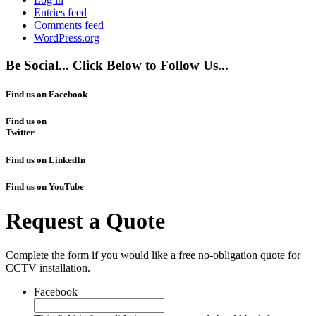
Entries feed
Comments feed
WordPress.org
Be Social... Click Below to Follow Us...
Find us on Facebook
Find us on
Twitter
Find us on LinkedIn
Find us on YouTube
Request a Quote
Complete the form if you would like a free no-obligation quote for
CCTV installation.
Facebook