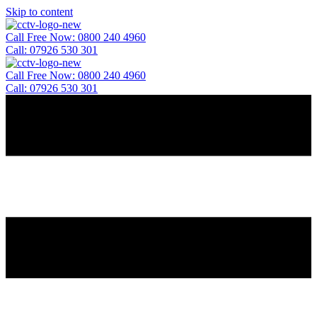
Skip to content
Call Free Now: 0800 240 4960
Call: 07926 530 301
Call Free Now: 0800 240 4960
Call: 07926 530 301