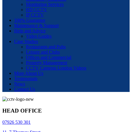
Monitoring Services
HD CCTV
IP CCTV
100% Guarantee
Maintenance & Support
Help and Advice
Video Guides
Case Studies
Restaurants and Pubs
Leisure and Clubs
Offices and Commercial
Property Management
CCTV Cameras London Videos
More About Us
Testimonials
News
Contact Us
HEAD OFFICE
07926 530 301