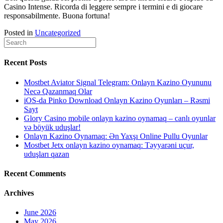
Casino Intense. Ricorda di leggere sempre i termini e di giocare
responsabilmente. Buona fortuna!
Posted in
Uncategorized
Recent Posts
Mostbet Aviator Signal Telegram: Onlayn Kazino Oyununu
Necə Qazanmaq Olar
iOS-da Pinko Download Onlayn Kazino Oyunları – Rəsmi
Sayt
Glory Casino mobile onlayn kazino oynamaq – canlı oyunlar
və böyük uduşlar!
Onlayn Kazino Oynamaq: Ən Yaxşı Online Pullu Oyunlar
Mostbet Jetx onlayn kazino oynamaq: Təyyarəni uçur,
uduşları qazan
Recent Comments
Archives
June 2026
May 2026