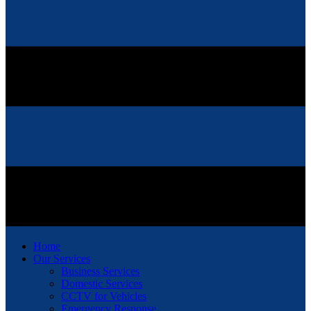
Home
Our Services
Business Services
Domestic Services
CCTV for Vehicles
Emergency Response