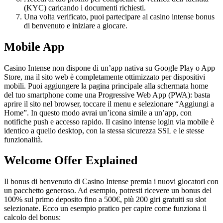
(KYC) caricando i documenti richiesti.
Una volta verificato, puoi partecipare al casino intense bonus
di benvenuto e iniziare a giocare.
Mobile App
Casino Intense non dispone di un’app nativa su Google Play o App
Store, ma il sito web è completamente ottimizzato per dispositivi
mobili. Puoi aggiungere la pagina principale alla schermata home
del tuo smartphone come una Progressive Web App (PWA): basta
aprire il sito nel browser, toccare il menu e selezionare “Aggiungi a
Home”. In questo modo avrai un’icona simile a un’app, con
notifiche push e accesso rapido. Il casino intense login via mobile è
identico a quello desktop, con la stessa sicurezza SSL e le stesse
funzionalità.
Welcome Offer Explained
Il bonus di benvenuto di Casino Intense premia i nuovi giocatori con
un pacchetto generoso. Ad esempio, potresti ricevere un bonus del
100% sul primo deposito fino a 500€, più 200 giri gratuiti su slot
selezionate. Ecco un esempio pratico per capire come funziona il
calcolo del bonus: