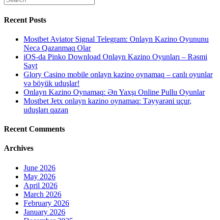
Recent Posts
Mostbet Aviator Signal Telegram: Onlayn Kazino Oyununu
Necə Qazanmaq Olar
iOS-da Pinko Download Onlayn Kazino Oyunları – Rəsmi
Sayt
Glory Casino mobile onlayn kazino oynamaq – canlı oyunlar
və böyük uduşlar!
Onlayn Kazino Oynamaq: Ən Yaxşı Online Pullu Oyunlar
Mostbet Jetx onlayn kazino oynamaq: Təyyarəni uçur,
uduşları qazan
Recent Comments
Archives
June 2026
May 2026
April 2026
March 2026
February 2026
January 2026