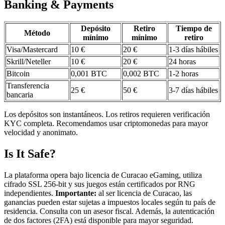
Banking & Payments
Depósito
Retiro
Tiempo de
Método
mínimo
mínimo
retiro
Visa/Mastercard
10 €
20 €
1-3 días hábiles
Skrill/Neteller
10 €
20 €
24 horas
Bitcoin
0,001 BTC
0,002 BTC
1-2 horas
Transferencia
25 €
50 €
3-7 días hábiles
bancaria
Los depósitos son instantáneos. Los retiros requieren verificación
KYC completa. Recomendamos usar criptomonedas para mayor
velocidad y anonimato.
Is It Safe?
La plataforma opera bajo licencia de Curacao eGaming, utiliza
cifrado SSL 256-bit y sus juegos están certificados por RNG
independientes.
Importante:
al ser licencia de Curacao, las
ganancias pueden estar sujetas a impuestos locales según tu país de
residencia. Consulta con un asesor fiscal. Además, la autenticación
de dos factores (2FA) está disponible para mayor seguridad.