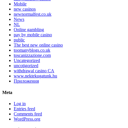
Mobile
new casinos
newnormalfest.co.uk
News
NL
Online gambling
pay by mobile casino
public
The best new online casino
toomanyblogs.co.uk
toscanizzazione.com
Uncategorized
uncotigorized
withdrawal casino CA
www.nektekugatunk.hu
Приложения
Meta
Log in
Entries feed
Comments feed
WordPress.org