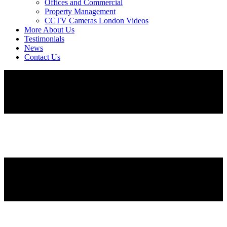
Offices and Commercial
Property Management
CCTV Cameras London Videos
More About Us
Testimonials
News
Contact Us