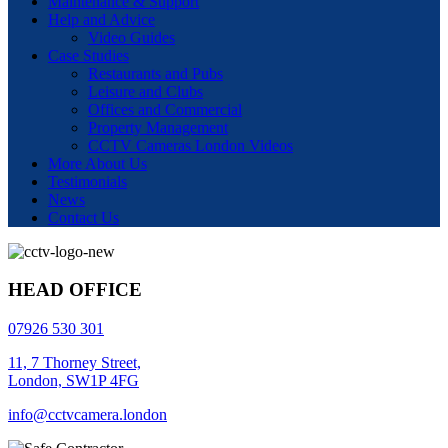
Maintenance & Support
Help and Advice
Video Guides
Case Studies
Restaurants and Pubs
Leisure and Clubs
Offices and Commercial
Property Management
CCTV Cameras London Videos
More About Us
Testimonials
News
Contact Us
HEAD OFFICE
07926 530 301
11, 7 Thorney Street,
London, SW1P 4FG
info@cctvcamera.london