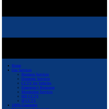
Home
Our Services
Business Services
Domestic Services
CCTV for Vehicles
Emergency Response
Monitoring Services
HD CCTV
IP CCTV
100% Guarantee