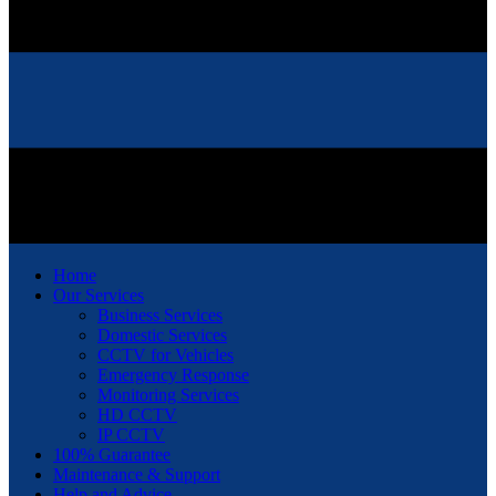
Home
Our Services
Business Services
Domestic Services
CCTV for Vehicles
Emergency Response
Monitoring Services
HD CCTV
IP CCTV
100% Guarantee
Maintenance & Support
Help and Advice