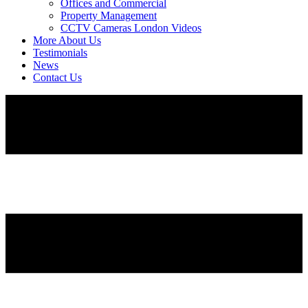
Offices and Commercial
Property Management
CCTV Cameras London Videos
More About Us
Testimonials
News
Contact Us