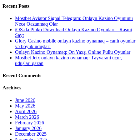
Recent Posts
Mostbet Aviator Signal Telegram: Onlayn Kazino Oyununu
Necə Qazanmaq Olar
iOS-da Pinko Download Onlayn Kazino Oyunları – Rəsmi
Sayt
Glory Casino mobile onlayn kazino oynamaq – canlı oyunlar
və böyük uduşlar!
Onlayn Kazino Oynamaq: Ən Yaxşı Online Pullu Oyunlar
Mostbet Jetx onlayn kazino oynamaq: Təyyarəni uçur,
uduşları qazan
Recent Comments
Archives
June 2026
May 2026
April 2026
March 2026
February 2026
January 2026
December 2025
November 2025