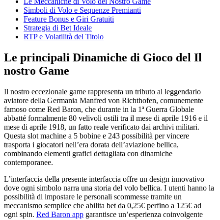
Le Meccaniche di Volo del Nostro Game
Simboli di Volo e Sequenze Premianti
Feature Bonus e Giri Gratuiti
Strategia di Bet Ideale
RTP e Volatilità del Titolo
Le principali Dinamiche di Gioco del Il
nostro Game
Il nostro eccezionale game rappresenta un tributo al leggendario
aviatore della Germania Manfred von Richthofen, comunemente
famoso come Red Baron, che durante in la 1ª Guerra Globale
abbatté formalmente 80 velivoli ostili tra il mese di aprile 1916 e il
mese di aprile 1918, un fatto reale verificato dai archivi militari.
Questa slot machine a 5 bobine e 243 possibilità per vincere
trasporta i giocatori nell’era dorata dell’aviazione bellica,
combinando elementi grafici dettagliata con dinamiche
contemporanee.
L’interfaccia della presente interfaccia offre un design innovativo
dove ogni simbolo narra una storia del volo bellica. I utenti hanno la
possibilità di impostare le personali scommesse tramite un
meccanismo semplice che abilita bet da 0,25€ perfino a 125€ ad
ogni spin.
Red Baron app
garantisce un’esperienza coinvolgente