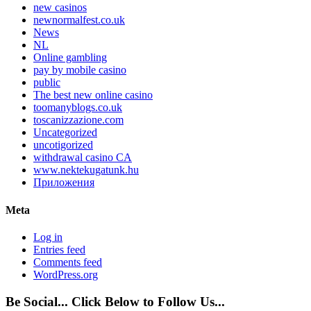
new casinos
newnormalfest.co.uk
News
NL
Online gambling
pay by mobile casino
public
The best new online casino
toomanyblogs.co.uk
toscanizzazione.com
Uncategorized
uncotigorized
withdrawal casino CA
www.nektekugatunk.hu
Приложения
Meta
Log in
Entries feed
Comments feed
WordPress.org
Be Social... Click Below to Follow Us...