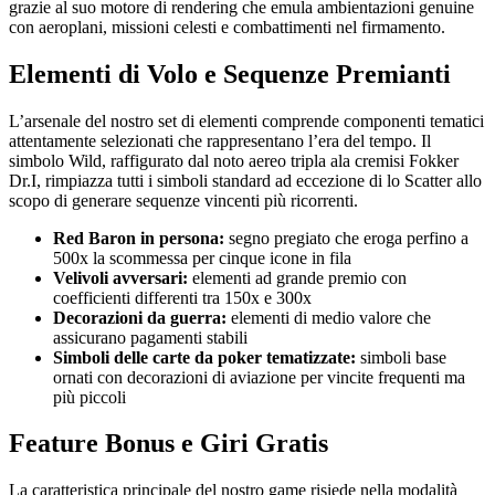
grazie al suo motore di rendering che emula ambientazioni genuine
con aeroplani, missioni celesti e combattimenti nel firmamento.
Elementi di Volo e Sequenze Premianti
L’arsenale del nostro set di elementi comprende componenti tematici
attentamente selezionati che rappresentano l’era del tempo. Il
simbolo Wild, raffigurato dal noto aereo tripla ala cremisi Fokker
Dr.I, rimpiazza tutti i simboli standard ad eccezione di lo Scatter allo
scopo di generare sequenze vincenti più ricorrenti.
Red Baron in persona:
segno pregiato che eroga perfino a
500x la scommessa per cinque icone in fila
Velivoli avversari:
elementi ad grande premio con
coefficienti differenti tra 150x e 300x
Decorazioni da guerra:
elementi di medio valore che
assicurano pagamenti stabili
Simboli delle carte da poker tematizzate:
simboli base
ornati con decorazioni di aviazione per vincite frequenti ma
più piccoli
Feature Bonus e Giri Gratis
La caratteristica principale del nostro game risiede nella modalità