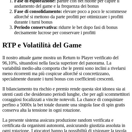
Fase di esplorazione:
partire con bet ridotte per capire il
andamento del game e la frequenza dei bonus
Fase di consolidamento:
elevare poco a poco le scommesse
allorché si mettono da parte profitti per ottimizzare i profitti
durante i turni bonus
Periodo conservativa:
ridurre le bet dopo fasi di bonus
decisamente lucrose per conservare i profitti
RTP e Volatilità del Game
Il nostro attuale game mostra un Return to Player verificato del
96,10%, situandosi nella fascia superiore del panorama. La
variabilità medio-alta comporta che le premi sono inclini a rivelarsi
meno ricorrenti ma più cospicue allorché si concretizzano,
specialmente durante i turni bonus con coefficienti crescenti.
Il bilanciamento tra rischio e premio rende questa slot idonea sia ai
utenti cauti che desiderano periodi lunghe, che per agli scommettitori
coraggiosi focalizzati a vincite notevoli. La chance di conquistare
perfino a 5000x la bet totale durante una singola fase di spin gratis
conserva alta la tensione in ogni rotazione.
La presente sistema assicura produzione random verificata e
certificata da organismi autonomi, assicurando giustizia assoluta in
ogni rotazione. I giocatori hanno la possibilità di visionare la tavola